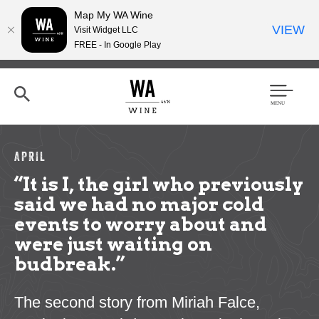
Map My WA Wine
VIEW
Visit Widget LLC
FREE - In Google Play
Skip
to
main
content
Se
Men
arc
u
h
APRIL
“It is I, the girl who previously
said we had no major cold
events to worry about and
were just waiting on
budbreak.”
The second story from Miriah Falce,